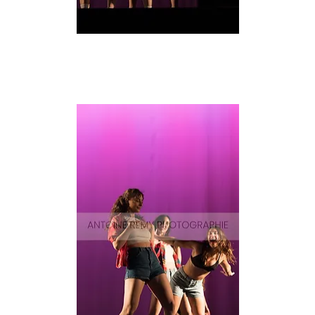
Surf-
67
Aperçu rapide