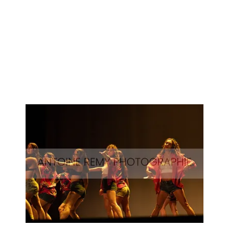
Surf-
56
Aperçu rapide