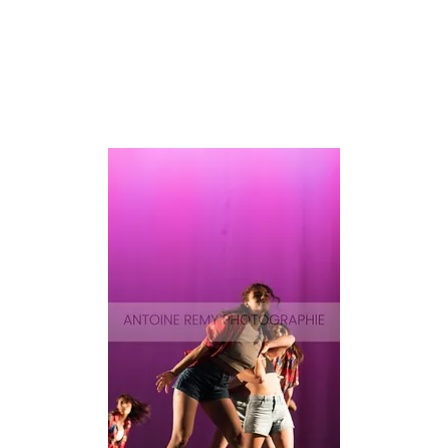
Surf-
65
Aperçu rapide