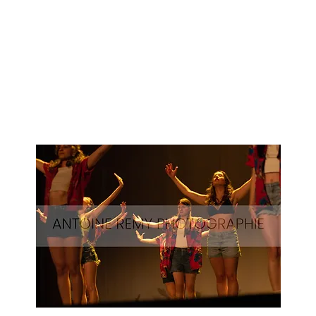
Surf-
60
Aperçu rapide