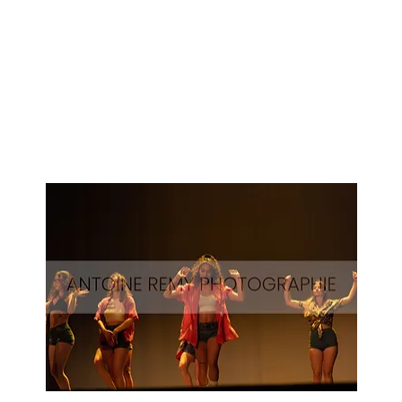
Surf-
57
Aperçu rapide