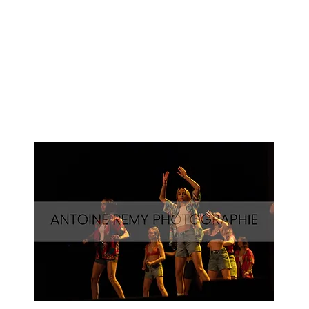
Surf-
61
Aperçu rapide