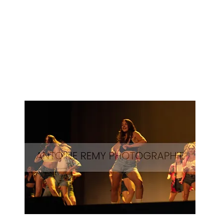
Surf-
59
Aperçu rapide