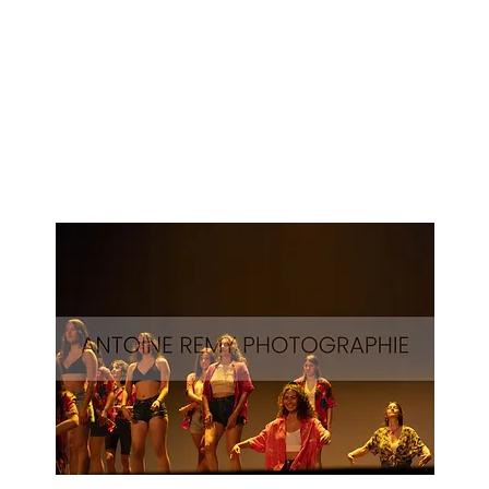
Surf-
54
Aperçu rapide