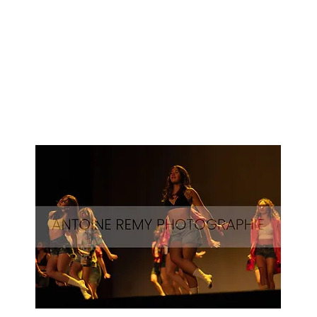
Surf-
58
Aperçu rapide