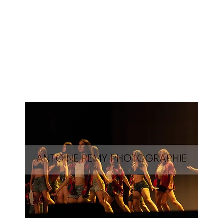
Surf-
55
Aperçu rapide