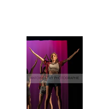
Surf-
70
Aperçu rapide