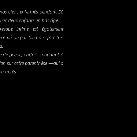
nos vies : enfermés pendant 56
avec deux enfants en bas âge.
presque intime est également
ence vécue par bien des familles
s.
e de poésie, parfois confinant à
exion sur cette parenthèse —qui a
on après.