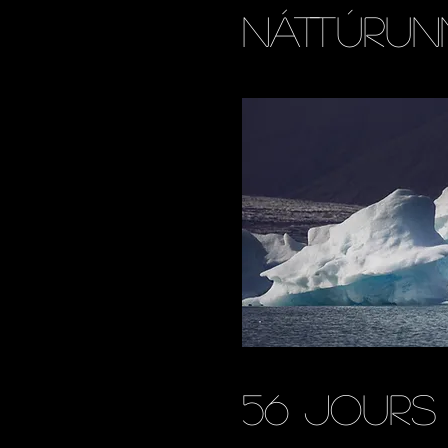
náttúrun
56 jours