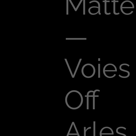
Matte
—
Voies
Off
Arles