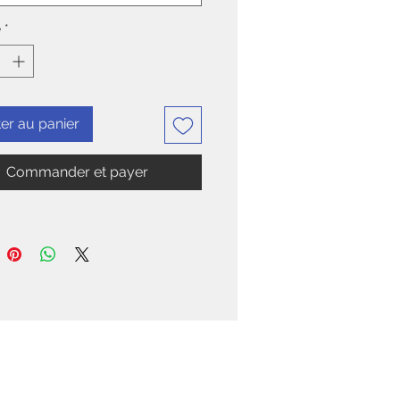
é
*
er au panier
Commander et payer