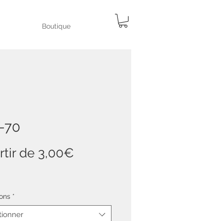
Boutique
f-70
Prix
rtir de
3,00€
promotionnel
ons
*
tionner