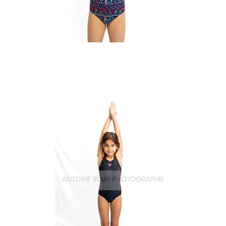
Natation_13
Aperçu rapide