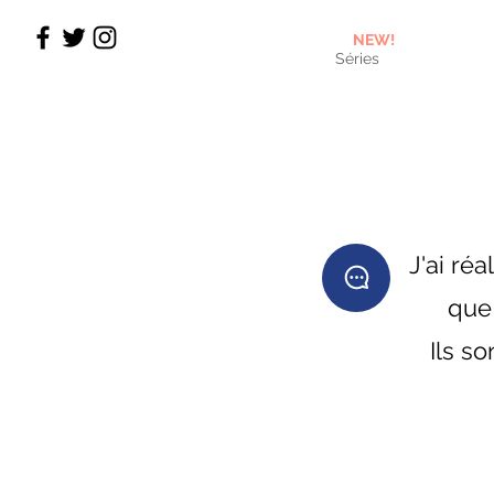
NEW!
Séries
J'ai ré
que 
Ils s