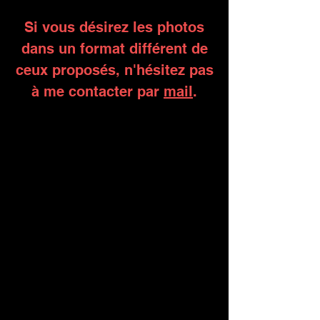
Si vous désirez les photos
dans un format différent de
ceux proposés,
n'hésitez pas
à me contacter par
mail
.