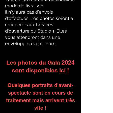
mode de livraison.
Il n'y aura
pas d'envois
d'effectués.
Les photos seront à
récupérer aux horaires
d'ouverture du Studio 1. Elles
vous attendront dans une
enveloppe à votre nom.
Les photos du Gala 2024
sont disponibles
ici
!
Quelques portraits d'avant-
spectacle sont en cours de
traitement mais arrivent très
vite !