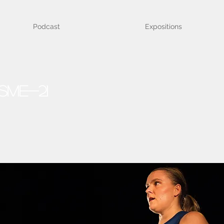
Podcast
Expositions
sme-21