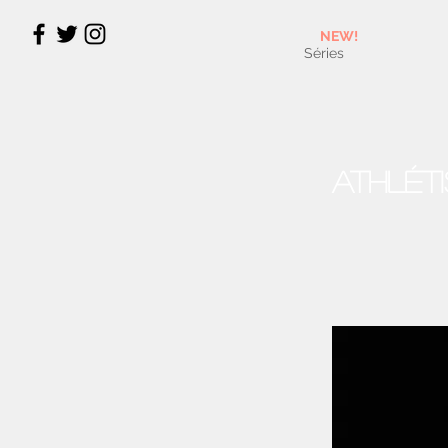
NEW!
Séries
Athléti