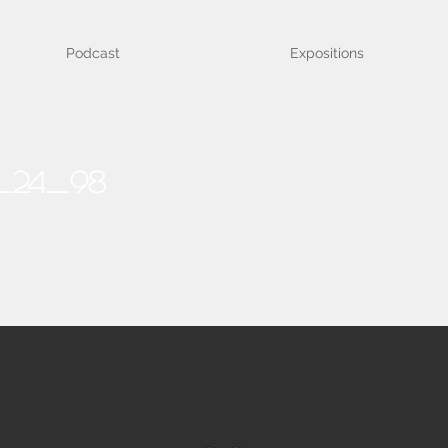
Podcast
Expositions
_24_98