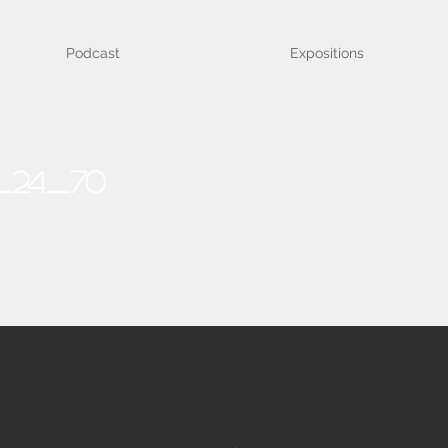
Podcast
Expositions
_24_70