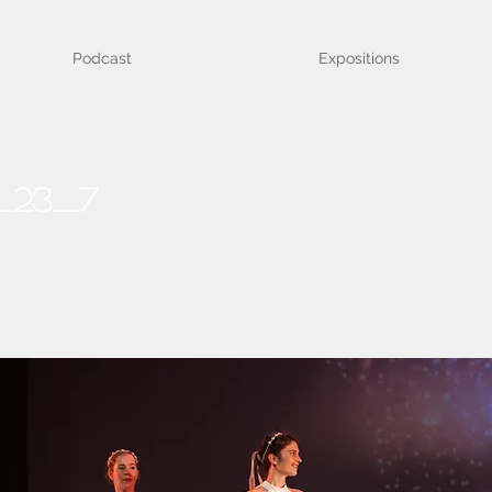
Podcast
Expositions
_23_7