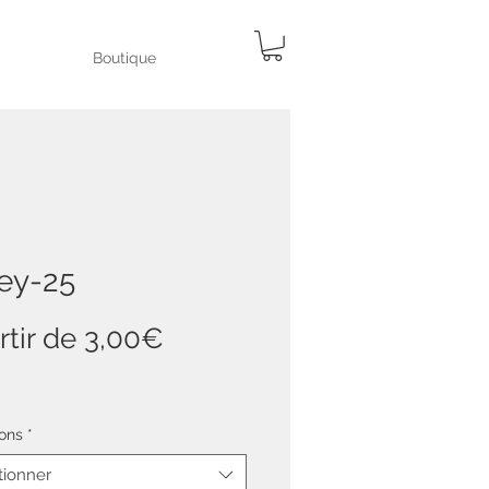
Boutique
ley-25
Prix
rtir de
3,00€
promotionnel
ons
*
tionner