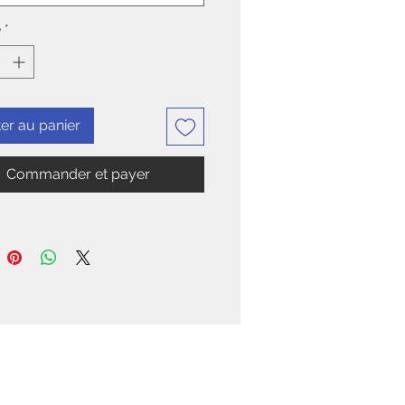
é
*
er au panier
Commander et payer