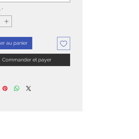
é
*
er au panier
Commander et payer