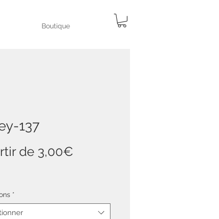
Boutique
ey-137
Prix
rtir de
3,00€
promotionnel
ons
*
tionner