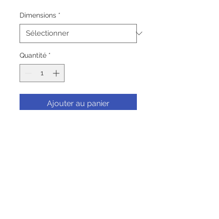
promotionnel
Dimensions
*
Quantité
*
Ajouter au panier
Commander et payer