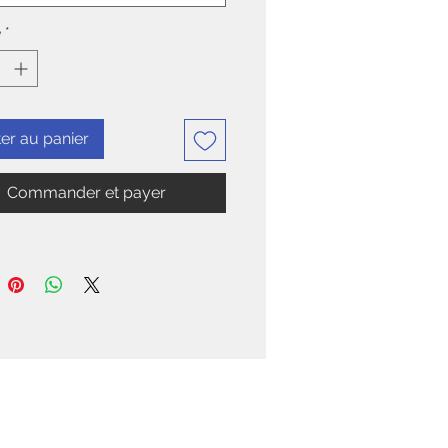
é
*
er au panier
Commander et payer