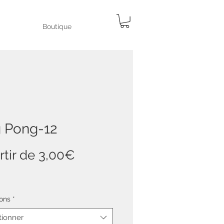
Boutique
g Pong-12
Prix
rtir de
3,00€
promotionnel
ons
*
tionner