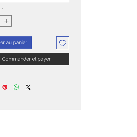
é
*
er au panier
Commander et payer