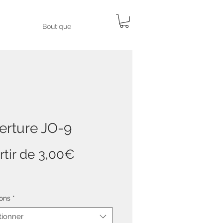
Boutique
erture JO-9
Prix
rtir de
3,00€
promotionnel
ons
*
tionner