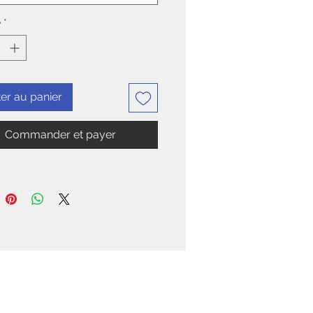
é
*
er au panier
Commander et payer