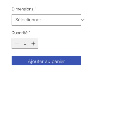
promotionnel
Dimensions
*
Quantité
*
Ajouter au panier
Commander et payer