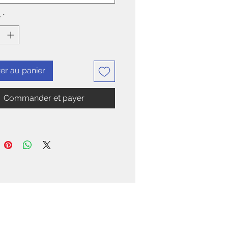
é
*
er au panier
Commander et payer