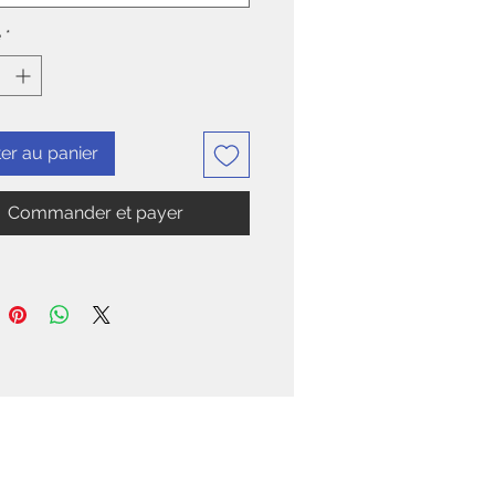
é
*
er au panier
Commander et payer