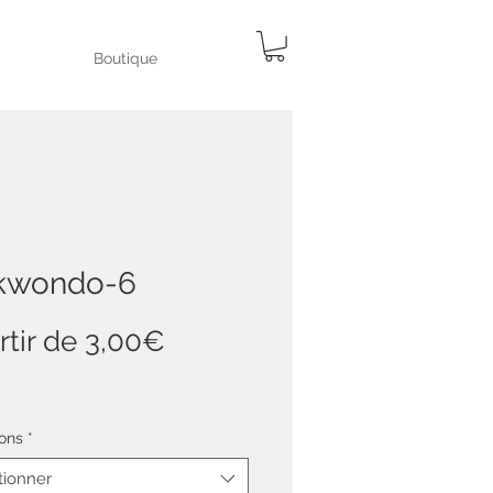
Boutique
kwondo-6
Prix
rtir de
3,00€
promotionnel
ons
*
tionner