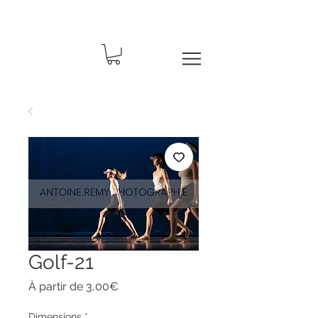
Golf-21
Prix
À partir de
3,00€
promotionnel
Dimensions
*