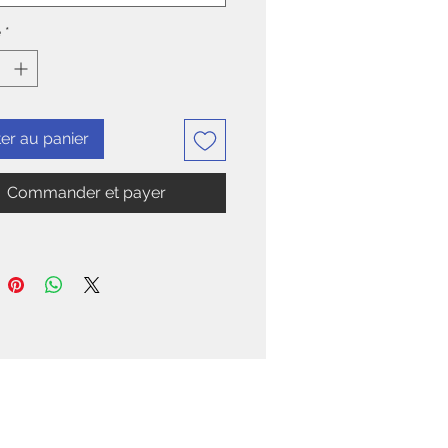
é
*
er au panier
Commander et payer