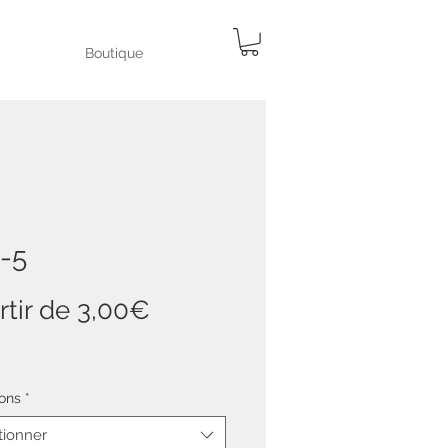
Boutique
-5
Prix
rtir de
3,00€
promotionnel
ons
*
tionner