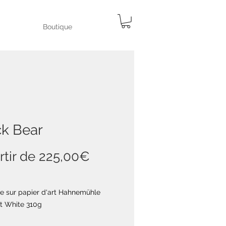
Boutique
ck Bear
Prix
rtir de
225,00€
promotionnel
ge sur papier d'art Hahnemühle
ht White 310g
é à 30 exemplaires
*