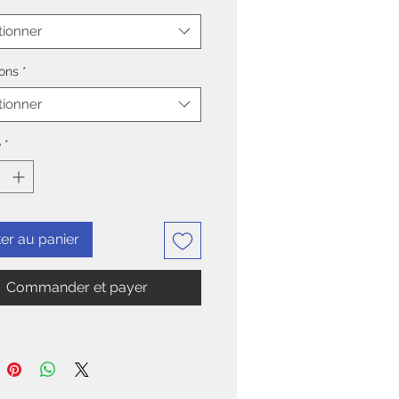
recollage sur plaque d'alu-dibond
es d'accroche au dos
tionner
ons
*
tionner
é
*
er au panier
Commander et payer