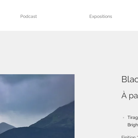
Podcast
Expositions
Bla
À pa
Tira
Brig
Limit
Finition