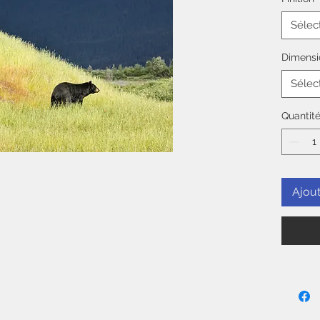
Cont
Barr
Sélec
Dimensi
Sélec
Quantit
Ajout