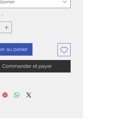
tionner
é
*
er au panier
Commander et payer