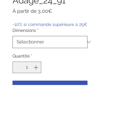
Adage_24_91
Prix
À partir de
3,00€
promotionnel
-10% si commande supérieure à 25€
Dimensions
*
Quantité
*
Ajouter au panier
Commander et payer