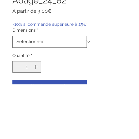
Adage_24_82
Prix
À partir de
3,00€
promotionnel
-10% si commande supérieure à 25€
Dimensions
*
Quantité
*
Ajouter au panier
Commander et payer