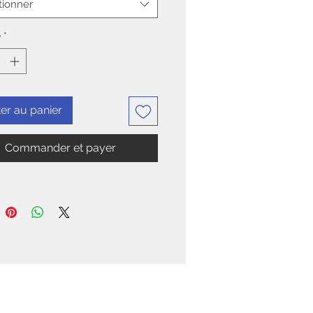
tionner
é
*
er au panier
Commander et payer