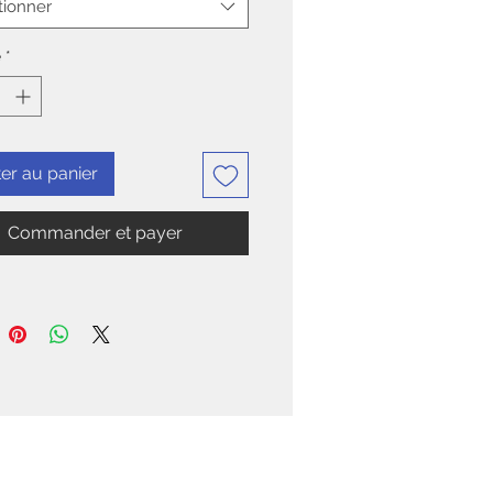
tionner
é
*
er au panier
Commander et payer