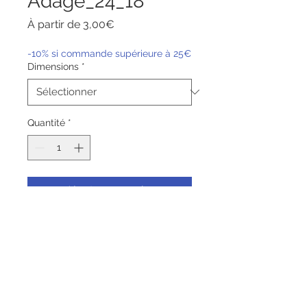
Adage_24_18
Prix
À partir de
3,00€
promotionnel
-10% si commande supérieure à 25€
Dimensions
*
Quantité
*
Ajouter au panier
Commander et payer