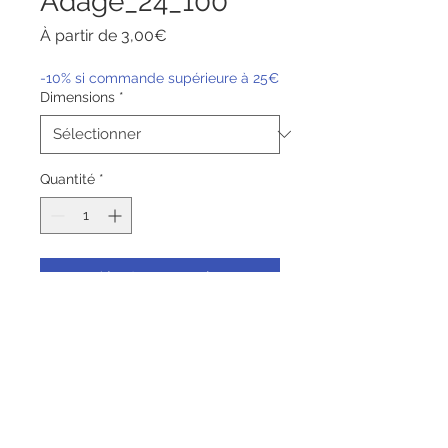
Adage_24_100
Prix
À partir de
3,00€
promotionnel
-10% si commande supérieure à 25€
Dimensions
*
Quantité
*
Ajouter au panier
Commander et payer