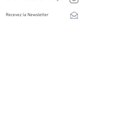
Recevez la Newsletter
Antoine REMY photography Antoine
REMY photographe
© Copyright Antoine Remy Photography