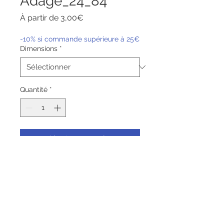
Adage_24_84
Prix
À partir de
3,00€
promotionnel
-10% si commande supérieure à 25€
Dimensions
*
Quantité
*
Ajouter au panier
Commander et payer